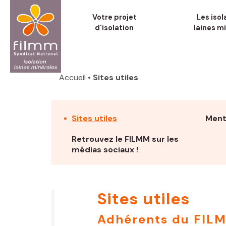
Aller
Votre projet
Les isol
au
d'isolation
laines m
contenu
principal
Fil
d'Ariane
Accueil
• Sites utiles
Sites utiles
Ment
Retrouvez le FILMM sur les
médias sociaux !
Sites utiles
Adhérents du FIL