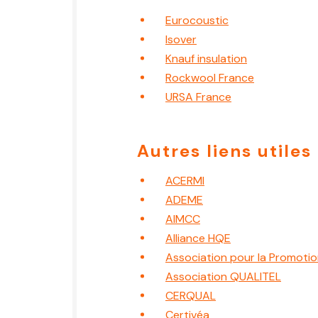
Eurocoustic
Isover
Knauf insulation
Rockwool France
URSA France
Autres liens utiles
ACERMI
ADEME
AIMCC
Alliance HQE
Association pour la Promotion
Association QUALITEL
CERQUAL
Certivéa