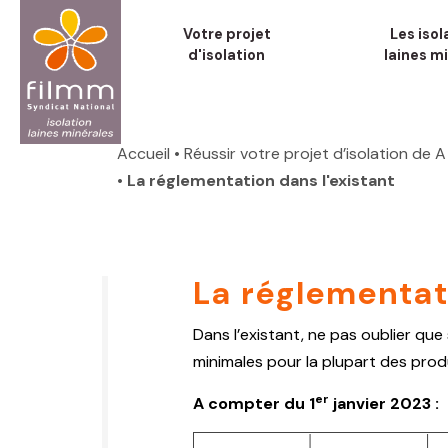
Aller
Votre projet
Les isol
au
d'isolation
laines m
contenu
principal
Fil
d'Ariane
Accueil
• Réussir votre projet d’isolation de A
• La réglementation dans l'existant
La réglementati
Dans l’existant, ne pas oublier que s
minimales pour la plupart des pro
er
A compter du 1
janvier 2023 :