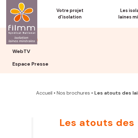
Aller
Votre projet
Les isol
au
d'isolation
laines m
contenu
principal
Brochures
WebTV
Espace Presse
Accueil
• Nos brochures
•
Les atouts des la
Les atouts des 