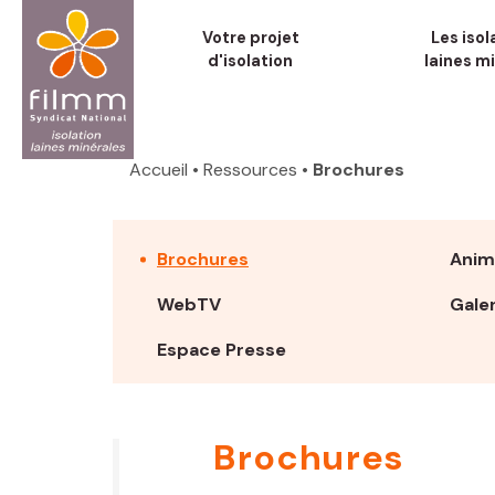
Aller
Votre projet
Les isol
au
d'isolation
laines m
contenu
principal
Fil
d'Ariane
Accueil
• Ressources
• Brochures
Brochures
Anim
WebTV
Gale
Espace Presse
Brochures