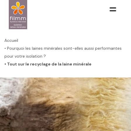
Aller
au
contenu
principal
Fil
d'Ariane
Accueil
• Pourquoi les laines minérales sont-elles aussi performantes
pour votre isolation ?
• Tout sur le recyclage de la laine minérale