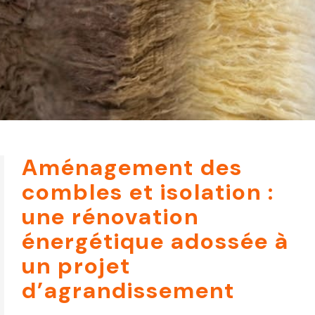
Aménagement des
combles et isolation :
une rénovation
énergétique adossée à
un projet
d’agrandissement