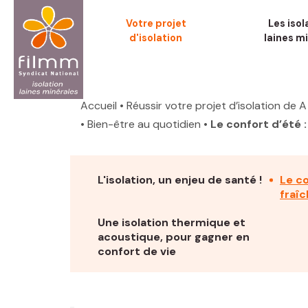
Aller
Votre projet
Les isol
au
d'isolation
laines m
contenu
principal
Fil
d'Ariane
Accueil
• Réussir votre projet d’isolation de A
• Bien-être au quotidien
• Le confort d’été :
L'isolation, un enjeu de santé !
Le co
fraî
Une isolation thermique et
acoustique, pour gagner en
confort de vie