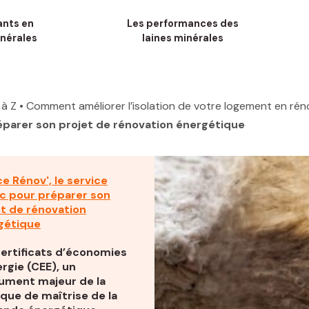
ants en
Les performances des
inérales
laines minérales
 à Z
• Comment améliorer l’isolation de votre logement en rén
réparer son projet de rénovation énergétique
e Rénov', le service
ic pour préparer son
et de rénovation
gétique
certificats d’économies
rgie (CEE), un
rument majeur de la
ique de maîtrise de la