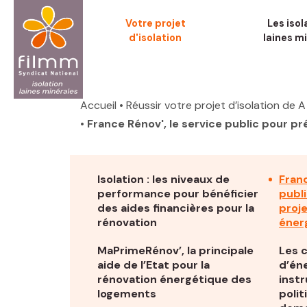
Aller
Votre projet
Les isol
au
d'isolation
laines m
contenu
principal
Fil
d'Ariane
Accueil
• Réussir votre projet d’isolation de A
• France Rénov', le service public pour p
Isolation : les niveaux de
Franc
performance pour bénéficier
publ
des aides financières pour la
proj
rénovation
éner
MaPrimeRénov’, la principale
Les 
aide de l’Etat pour la
d’éne
rénovation énergétique des
inst
logements
polit